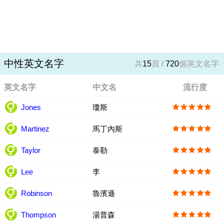
中性英文名字
共
15
頁 /
720
個英文名字
英文名字
中文名
流行度
Jones
瓊斯
Martinez
馬丁內斯
Taylor
泰勒
Lee
李
Robinson
魯濱遜
Thompson
湯普森