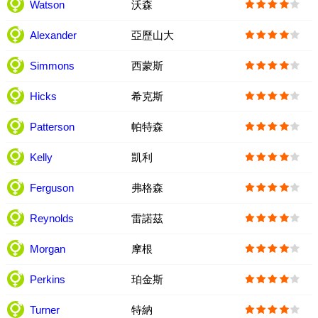
Watson
沃森
Alexander
亞歷山大
Simmons
西蒙斯
Hicks
希克斯
Patterson
帕特森
Kelly
凱利
Ferguson
弗格森
Reynolds
雷諾茲
Morgan
摩根
Perkins
珀金斯
Turner
特納