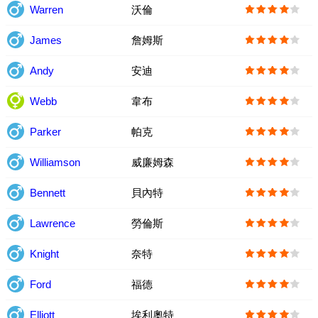
Warren
沃倫
James
詹姆斯
Andy
安迪
Webb
韋布
Parker
帕克
Williamson
威廉姆森
Bennett
貝內特
Lawrence
勞倫斯
Knight
奈特
Ford
福德
Elliott
埃利奧特