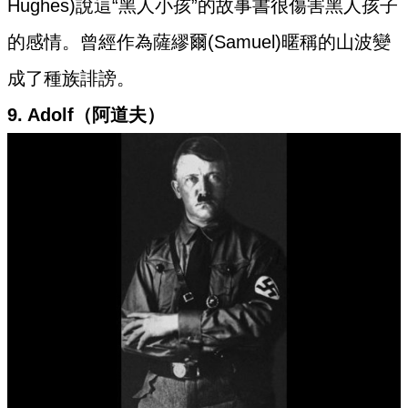
Hughes)說這“黑人小孩”的故事書很傷害黑人孩子
的感情。曾經作為薩繆爾(Samuel)暱稱的山波變
成了種族誹謗。
9. Adolf（阿道夫）