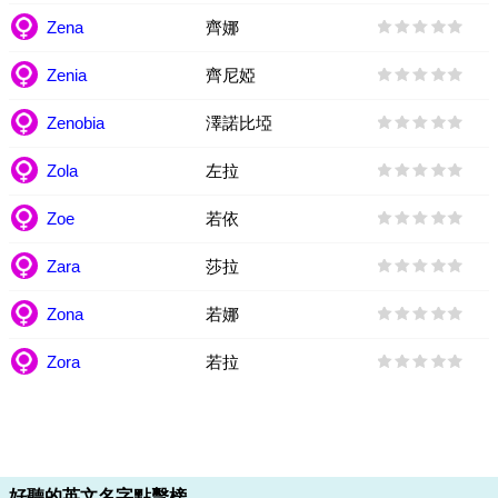
Zena
齊娜
Zenia
齊尼婭
Zenobia
澤諾比埡
Zola
左拉
Zoe
若依
Zara
莎拉
Zona
若娜
Zora
若拉
好聽的英文名字點擊榜