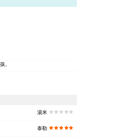
男孩。
湯米
泰勒