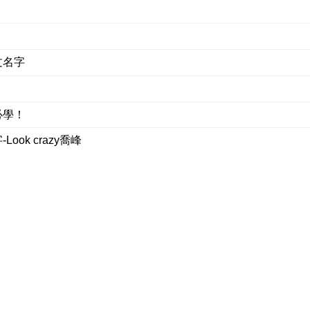
文名字
必學！
ok crazy喬峰