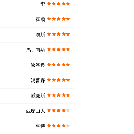
李
霍爾
瓊斯
馬丁內斯
魯濱遜
湯普森
威廉斯
亞歷山大
亨特