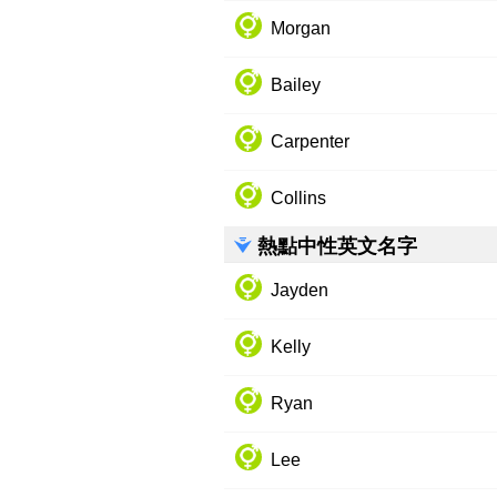
Morgan
Bailey
Carpenter
Collins
熱點中性英文名字
Jayden
Kelly
Ryan
Lee