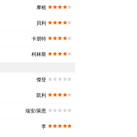
摩根
貝利
卡朋特
柯林斯
傑登
凱利
瑞安/萊恩
李