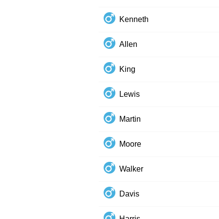
Kenneth
Allen
King
Lewis
Martin
Moore
Walker
Davis
Harris