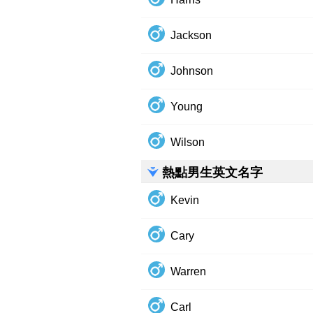
Jackson
Johnson
Young
Wilson
熱點男生英文名字
Kevin
Cary
Warren
Carl