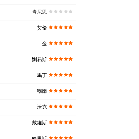
肯尼思
艾倫
金
劉易斯
馬丁
穆爾
沃克
戴維斯
哈里斯