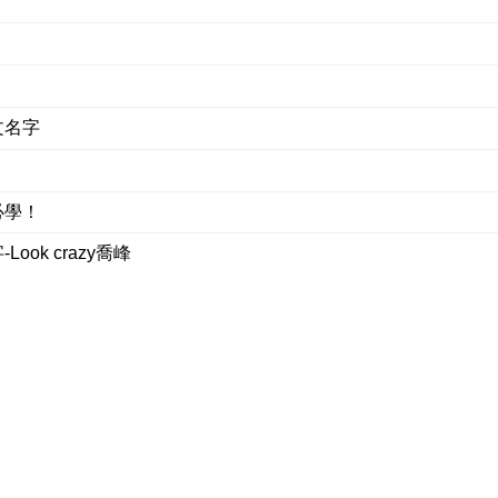
文名字
必學！
ok crazy喬峰