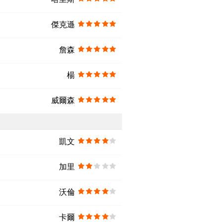
傑克遜
詹森
楊
威爾森
凱文
加里
沃倫
卡爾