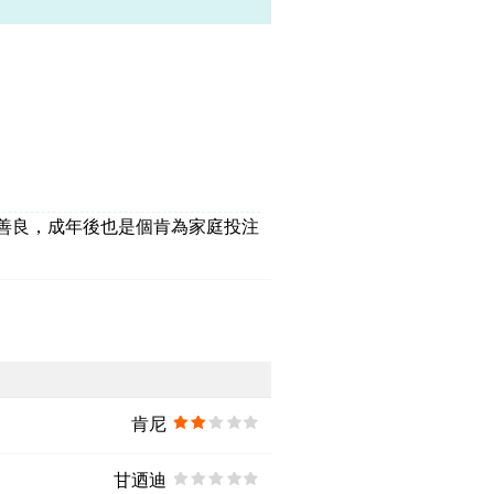
心地善良，成年後也是個肯為家庭投注
肯尼
甘迺迪