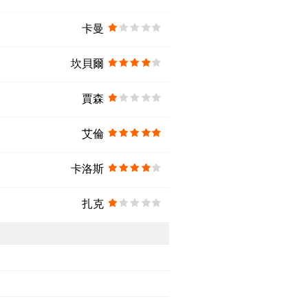
卡曼
坎貝爾
賈森
艾倫
卡洛斯
扎克