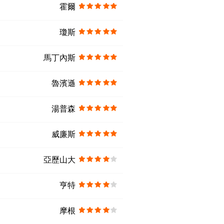
霍爾
瓊斯
馬丁內斯
魯濱遜
湯普森
威廉斯
亞歷山大
亨特
摩根