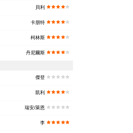
貝利
卡朋特
柯林斯
丹尼爾斯
傑登
凱利
瑞安/萊恩
李