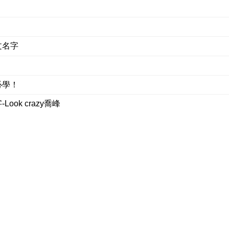
文名字
必學！
ok crazy喬峰