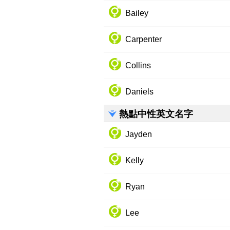
Bailey
Carpenter
Collins
Daniels
熱點中性英文名字
Jayden
Kelly
Ryan
Lee