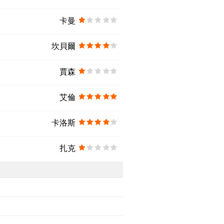
卡曼
坎貝爾
賈森
艾倫
卡洛斯
扎克