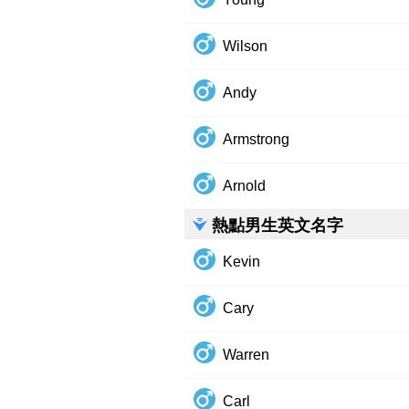
Wilson
Andy
Armstrong
Arnold
熱點男生英文名字
Kevin
Cary
Warren
Carl