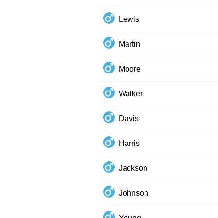
Lewis
Martin
Moore
Walker
Davis
Harris
Jackson
Johnson
Young