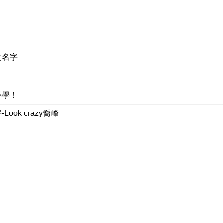
文名字
必學！
ok crazy喬峰