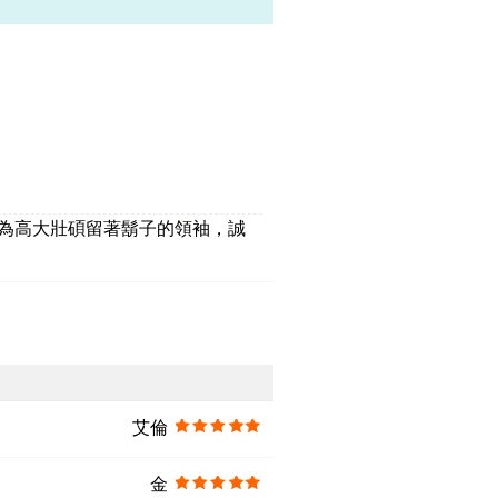
容為高大壯碩留著鬍子的領袖，誠
艾倫
金