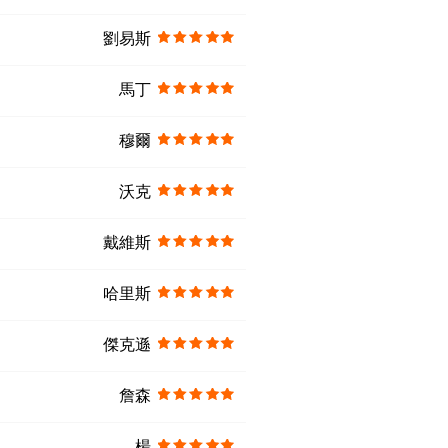
劉易斯
馬丁
穆爾
沃克
戴維斯
哈里斯
傑克遜
詹森
楊