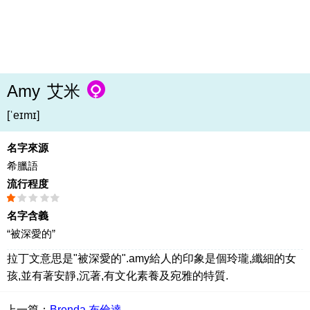
Amy
艾米
[ˈeɪmɪ]
名字來源
希臘語
流行程度
名字含義
“被深愛的”
拉丁文意思是"被深愛的".amy給人的印象是個玲瓏,纖細的女
孩,並有著安靜,沉著,有文化素養及宛雅的特質.
上一篇：
Brenda 布倫達