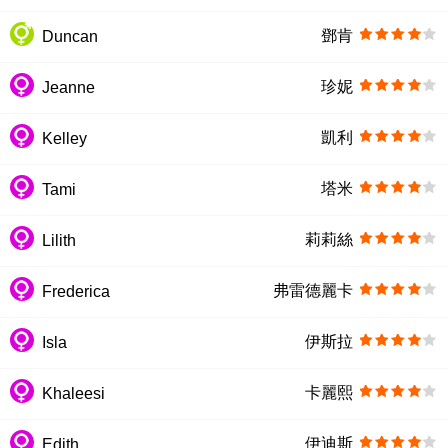
鄧肯
Duncan
珍妮
Jeanne
凱利
Kelley
塔米
Tami
莉莉絲
Lilith
弗雷德麗卡
Frederica
伊斯拉
Isla
卡麗熙
Khaleesi
伊迪斯
Edith