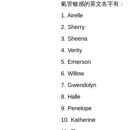
氣管敏感的英文名字有：
1. Airelle
2. Sherry
3. Sheena
4. Verity
5. Emerson
6. Willow
7. Gwendolyn
8. Halle
9. Penelope
10. Katherine