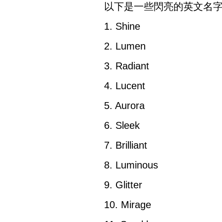
以下是一些閃亮的英文名
1. Shine
2. Lumen
3. Radiant
4. Lucent
5. Aurora
6. Sleek
7. Brilliant
8. Luminous
9. Glitter
10. Mirage