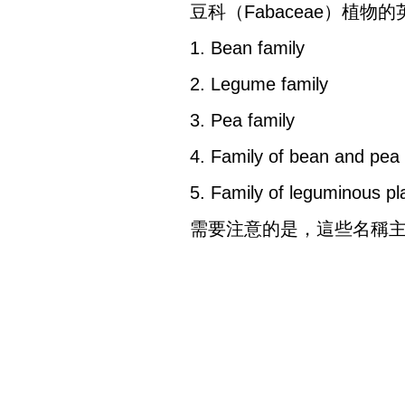
豆科（Fabaceae）植
1. Bean family
2. Legume family
3. Pea family
4. Family of bean and pea
5. Family of leguminous pl
需要注意的是，這些名稱