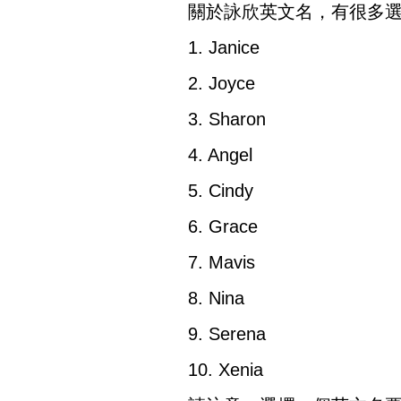
關於詠欣英文名，有很多
1. Janice
2. Joyce
3. Sharon
4. Angel
5. Cindy
6. Grace
7. Mavis
8. Nina
9. Serena
10. Xenia