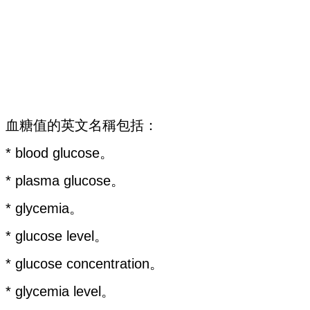
血糖值的英文名稱包括：
* blood glucose。
* plasma glucose。
* glycemia。
* glucose level。
* glucose concentration。
* glycemia level。