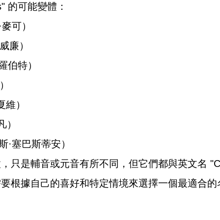
es" 的可能變體：
爾斯·麥可）
斯·威廉）
爾斯·羅伯特）
讓）
斯·夏維）
伊凡）
n（查爾斯·塞巴斯蒂安）
只是輔音或元音有所不同，但它們都與英文名 "Char
需要根據自己的喜好和特定情境來選擇一個最適合的