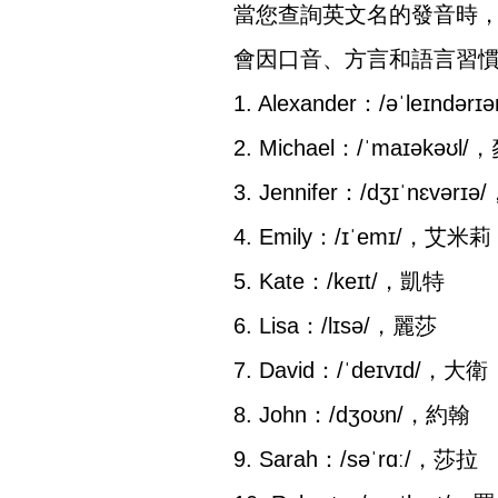
當您查詢英文名的發音時
會因口音、方言和語言習
1. Alexander：/əˈleɪnd
2. Michael：/ˈmaɪəkəʊl
3. Jennifer：/dʒɪˈnɛvər
4. Emily：/ɪˈemɪ/，艾米莉
5. Kate：/keɪt/，凱特
6. Lisa：/lɪsə/，麗莎
7. David：/ˈdeɪvɪd/，大衛
8. John：/dʒoʊn/，約翰
9. Sarah：/səˈrɑː/，莎拉