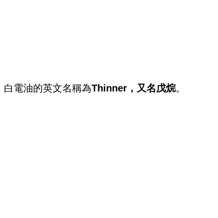
白電油的英文名稱為
Thinner，又名戊烷
。