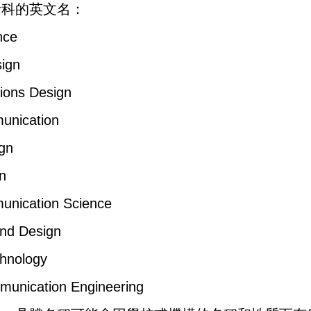
計科的英文名：
nce
sign
ions Design
munication
ign
n
munication Science
and Design
chnology
mmunication Engineering