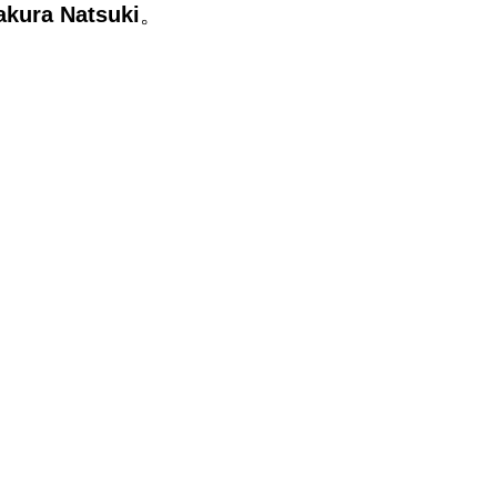
akura Natsuki
。