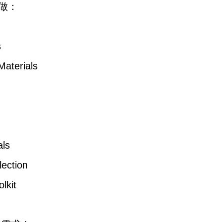
做：
s
aterials
als
ection
lkit