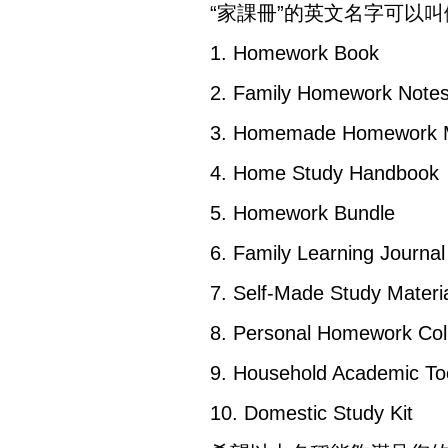
“家課冊”的英文名字可以叫
1. Homework Book
2. Family Homework Note
3. Homemade Homework M
4. Home Study Handbook
5. Homework Bundle
6. Family Learning Journal
7. Self-Made Study Materi
8. Personal Homework Coll
9. Household Academic Too
10. Domestic Study Kit