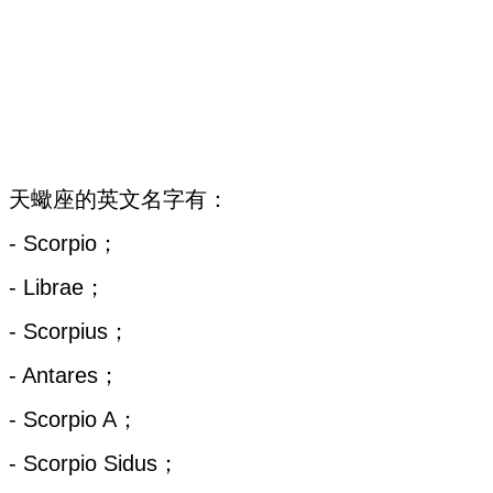
天蠍座的英文名字有：
- Scorpio；
- Librae；
- Scorpius；
- Antares；
- Scorpio A；
- Scorpio Sidus；