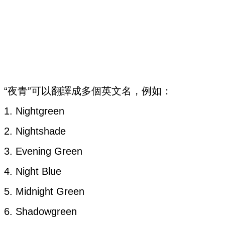
“夜青”可以翻譯成多個英文名，例如：
1. Nightgreen
2. Nightshade
3. Evening Green
4. Night Blue
5. Midnight Green
6. Shadowgreen