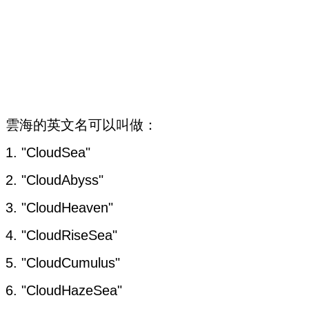
雲海的英文名可以叫做：
1. "CloudSea"
2. "CloudAbyss"
3. "CloudHeaven"
4. "CloudRiseSea"
5. "CloudCumulus"
6. "CloudHazeSea"